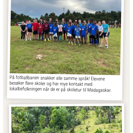
På fotballbanen snakker alle samme språk! Elevene
besøker flere skoler og har mye kontakt med
lokalbefolkningen når de er på skoletur til Madagaskar.