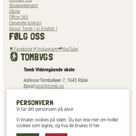
Skolereglement
iSkole
Office 365
Generelle lovkrav
About Tomb ( in English )
FØLG OSS
Facebook
Instagram
YouTube
TOMB
VGS
Tomb Videregående skole
Adresse:
Tomballeen 7, 1643 Råde
Epost:
post@tomb.no
Telefon:
69 28 30 00
Støtt oss
PERSONVERN
Gavekonto:
3000.18.62185
Vi tar ditt personvern på alvor.
En videregående internatskole med kristne verdier, eid
Vi bruker cookies på siden. Du kan lese mer om hvilke
av Normisjon.
cookies som lagres, og hva de brukes til her.
Ansvarlig redaktør: Morten Thomassen