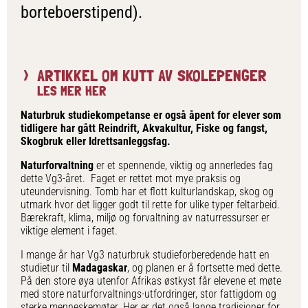
borteboerstipend).
ARTIKKEL OM KUTT AV SKOLEPENGER
LES MER HER
Naturbruk studiekompetanse er også åpent for elever som
tidligere har gått Reindrift, Akvakultur, Fiske og fangst,
Skogbruk eller Idrettsanleggsfag.
Naturforvaltning
er et spennende, viktig og annerledes fag
dette Vg3-året. Faget er rettet mot mye praksis og
uteundervisning. Tomb har et flott kulturlandskap, skog og
utmark hvor det ligger godt til rette for ulike typer feltarbeid.
Bærekraft, klima, miljø og forvaltning av naturressurser er
viktige element i faget.
I mange år har Vg3 naturbruk studieforberedende hatt en
studietur til
Madagaskar
, og planen er å fortsette med dette.
På den store øya utenfor Afrikas østkyst får elevene et møte
med store naturforvaltnings-utfordringer, stor fattigdom og
sterke menneskemøter. Her er det også lange tradisjoner for