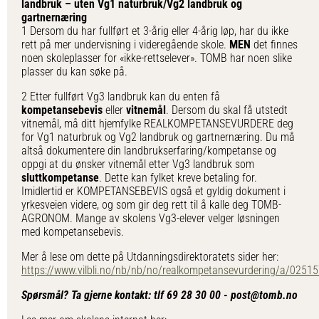
landbruk – uten Vg1 naturbruk/Vg2 landbruk og
gartnernæring
1 Dersom du har fullført et 3-årig eller 4-årig løp, har du ikke
rett på mer undervisning i videregående skole.
MEN
det finnes
noen skoleplasser for «ikke-rettselever». TOMB har noen slike
plasser du kan søke på.
2 Etter fullført Vg3 landbruk kan du enten få
kompetansebevis
eller
vitnemål
. Dersom du skal få utstedt
vitnemål, må ditt hjemfylke REALKOMPETANSEVURDERE deg
for Vg1 naturbruk og Vg2 landbruk og gartnernæring. Du må
altså dokumentere din landbrukserfaring/kompetanse og
oppgi at du ønsker vitnemål etter Vg3 landbruk som
sluttkompetanse
. Dette kan fylket kreve betaling for.
Imidlertid er KOMPETANSEBEVIS også et gyldig dokument i
yrkesveien videre, og som gir deg rett til å kalle deg TOMB-
AGRONOM. Mange av skolens Vg3-elever velger løsningen
med kompetansebevis.
Mer å lese om dette på Utdanningsdirektoratets sider her:
https://www.vilbli.no/nb/nb/no/realkompetansevurdering/a/02515
Spørsmål? Ta gjerne kontakt: tlf 69 28 30 00 - post@tomb.no