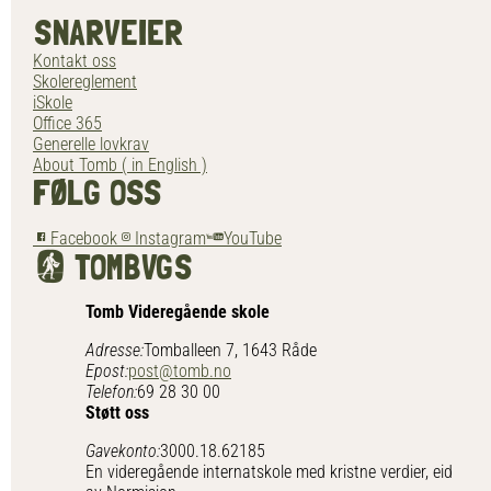
SNARVEIER
Kontakt oss
Skolereglement
iSkole
Office 365
Generelle lovkrav
About Tomb ( in English )
FØLG OSS
Facebook
Instagram
YouTube
TOMB
VGS
Tomb Videregående skole
Adresse:
Tomballeen 7, 1643 Råde
Epost:
post@tomb.no
Telefon:
69 28 30 00
Støtt oss
Gavekonto:
3000.18.62185
En videregående internatskole med kristne verdier, eid