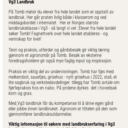
Vg3 Landbruk
På Tomb møter du elever fra hele landet som er opptatt av
landbruk. Her går praten livlig både i klasserom og ved
middagsbordet i internatet. Her er Norges største
landbruksklasse i Vg3 - så langt vi vet. Elever fra hele landet
søker Tomb! Fagnettverk over hele landet etableres - og
vennskap for livet!
Teori og praksis, utferder og gårdsbesøk gir viktig læring
gjennom et agronomår på Tomb. Besøk av eksterne
foredragsholdere gir også mye faglig input og inspirasjon.
Praksis en viktig del av undervisningen. Tomb har fjøs med
melkerobot, sauefjøs, grisehus - nytt grisehus i 2022, stall, et
lite sagbruk og verkstedavdelinger. tillegg har Tomb avtale om
fjørfepraksis hos en nabo. På jordene dyrkes det i hovedsak
korn og gras.
Med
Vg3 landbruk får du kompetanse til å drive egen gård
eller jobbe innen landbruket. Agronom er tittelen på den som
gjennomfører landbruksutdannelse.
Viktig informasjon til søkere med landbrukserfaring i Vg3