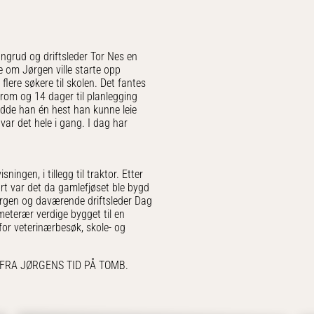
angrud og driftsleder Tor Nes en
 om Jørgen ville starte opp
flere søkere til skolen. Det fantes
llerom og 14 dager til planlegging
adde han én hest han kunne leie
ar det hele i gang. I dag har
ingen, i tillegg til traktor. Etter
ort var det da gamlefjøset ble bygd
 Jørgen og daværende driftsleder Dag
eterær verdige bygget til en
or veterinærbesøk, skole- og
FRA JØRGENS TID PÅ TOMB.