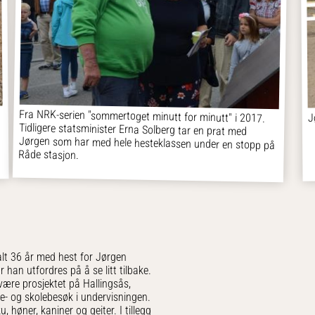
Fra NRK-serien "sommertoget minutt for minutt" i 2017.
Tidligere statsminister Erna Solberg tar en prat med
Jørgen som har med hele hesteklassen under en stopp på
J
Råde stasjon.
alt 36 år med hest for Jørgen
an utfordres på å se litt tilbake.
være prosjektet på Hallingsås,
- og skolebesøk i undervisningen.
 høner, kaniner og geiter. I tillegg