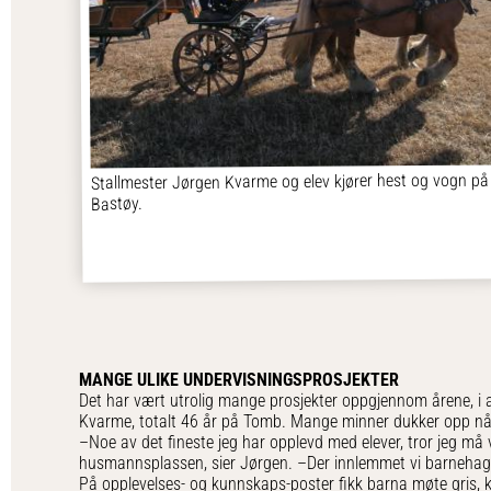
Stallmester Jørgen Kvarme og elev kjører hest og vogn på
Bastøy.
MANGE ULIKE UNDERVISNINGSPROSJEKTER
Det har vært utrolig mange prosjekter oppgjennom årene, i 
Kvarme, totalt 46 år på Tomb. Mange minner dukker opp når h
–Noe av det fineste jeg har opplevd med elever, tror jeg må 
husmannsplassen, sier Jørgen. –Der innlemmet vi barnehage
På opplevelses- og kunnskaps-poster fikk barna møte gris, ku,