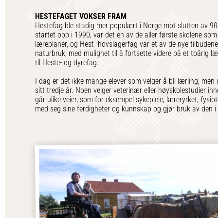
HESTEFAGET VOKSER FRAM
Hestefag ble stadig mer populært i Norge mot slutten av 90
startet opp i 1990, var det en av de aller første skolene so
læreplaner, og Hest- hovslagerfag var et av de nye tilbuden
naturbruk, med mulighet til å fortsette videre på et toårig læ
til Heste- og dyrefag.
I dag er det ikke mange elever som velger å bli lærling, me
sitt tredje år. Noen velger veterinær eller høyskolestudier i
går ulike veier, som for eksempel sykepleie, læreryrket, fysio
med seg sine ferdigheter og kunnskap og gjør bruk av den i s