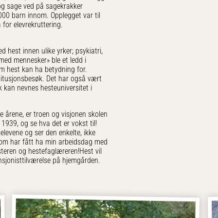
 og sage ved på sagekrakker
3000 barn innom. Opplegget var til
 for elevrekruttering.
 hest innen ulike yrker; psykiatri,
 med mennesker» ble et ledd i
m hest kan ha betydning for.
titusjonsbesøk. Det har også vært
 kan nevnes hesteuniversitet i
 årene, er troen og visjonen skolen
1939, og se hva det er vokst til!
elevene og ser den enkelte, ikke
t som har fått ha min arbeidsdag med
esteren og hestefaglæreren!Hest vil
ensjonisttilværelse på hjemgården.