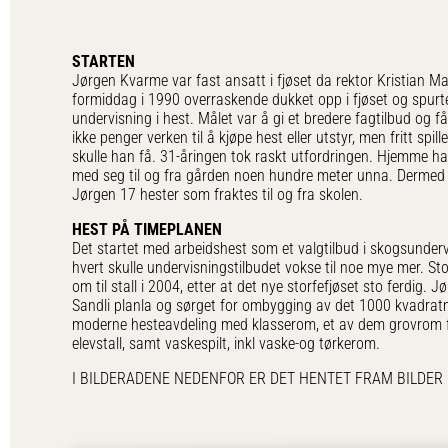
STARTEN
Jørgen Kvarme var fast ansatt i fjøset da rektor Kristian M
formiddag i 1990 overraskende dukket opp i fjøset og spurte
undervisning i hest. Målet var å gi et bredere fagtilbud og få 
ikke penger verken til å kjøpe hest eller utstyr, men fritt spi
skulle han få. 31-åringen tok raskt utfordringen. Hjemme h
med seg til og fra gården noen hundre meter unna. Dermed v
Jørgen 17 hester som fraktes til og fra skolen.
HEST PÅ TIMEPLANEN
Det startet med arbeidshest som et valgtilbud i skogsundervisn
hvert skulle undervisningstilbudet vokse til noe mye mer. St
om til stall i 2004, etter at det nye storfefjøset sto ferdig.
Sandli planla og sørget for ombygging av det 1000 kvadratm
moderne hesteavdeling med klasserom, et av dem grovrom f
elevstall, samt vaskespilt, inkl vaske-og tørkerom.
I BILDERADENE NEDENFOR ER DET HENTET FRAM BILDER 