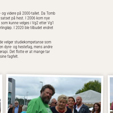
- og videre på 2000-tallet. Da Tomb
m satset på hest. I 2006 kom nye
e som kunne velges i Vg2 etter Vg1
rlingløp. I 2020 ble tilbudet endret
n de velger studiekompetanse som
nnen dyre- og hestefag, mens andre
terapi. Det flotte er at mange tar
ine fagfelt.